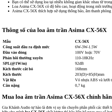
Bạn có thể sử dụng loa tại nhiều không gian khác nhau từ tron
Loa Asima CX-56X có độ bền cao, hoạt động trong môi trường 
Asima CX-56X thích hợp sử dụng thông báo, âm thanh phòng họ
Thông số của loa âm trần Asima CX-56X
Mẫu
CX-56X
Công suất đầu ra định mức
6W-3W-1.5W
Đầu vào dòng
100V hoặc 70V
Phản hồi thường xuyên
110-18KHz
SPL(@1W/m)
92dB
Kích thước cắt bỏ
168mm
Kích thước
203(D)×85(H)mm
Vật liệu
Vỏ nhựa ABS và lưới tả
Cân nặng
0,7 kg
Mua loa âm trần Asima CX-56X chính hãn
Gia Khánh Audio tự hào là đơn vị uy tín chuyên phân phối các thiết bị
hữu cho mình
loa CX-56X
chất lượng thì hãy liên hệ ngay qua số ho