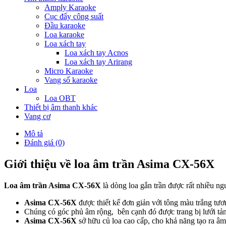
Amply Karaoke
Cục đẩy công suất
Đầu karaoke
Loa karaoke
Loa xách tay
Loa xách tay Acnos
Loa xách tay Arirang
Micro Karaoke
Vang số karaoke
Loa
Loa OBT
Thiết bị âm thanh khác
Vang cơ
Mô tả
Đánh giá (0)
Giới thiệu về loa âm trần Asima CX-56X
Loa âm trần Asima CX-56X
là dòng loa gắn trần được rất nhiều ng
Asima CX-56X
được thiết kế đơn giản với tông màu trắng tươn
Chúng có góc phủ âm rộng, bên cạnh đó được trang bị lưới tản 
Asima CX-56X
sở hữu củ loa cao cấp, cho khả năng tạo ra âm