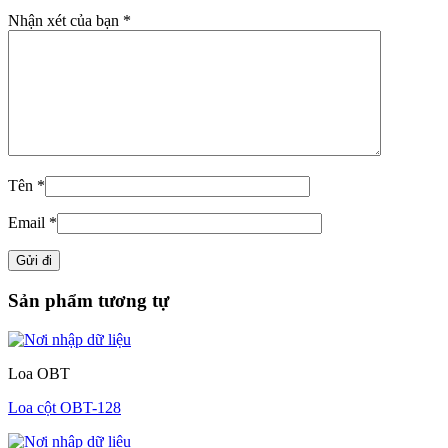
Nhận xét của bạn
*
Tên
*
Email
*
Sản phẩm tương tự
Loa OBT
Loa cột OBT-128