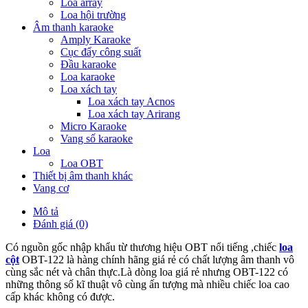
Loa array
Loa hội trường
Âm thanh karaoke
Amply Karaoke
Cục đẩy công suất
Đầu karaoke
Loa karaoke
Loa xách tay
Loa xách tay Acnos
Loa xách tay Arirang
Micro Karaoke
Vang số karaoke
Loa
Loa OBT
Thiết bị âm thanh khác
Vang cơ
Mô tả
Đánh giá (0)
Có nguồn gốc nhập khẩu từ thương hiệu OBT nổi tiếng ,chiếc
loa
cột
OBT-122 là hàng chính hãng giá rẻ có chất lượng âm thanh vô
cùng sắc nét và chân thực.Là dòng loa giá rẻ nhưng OBT-122 có
những thông số kĩ thuật vô cùng ấn tượng mà nhiều chiếc loa cao
cấp khác không có được.